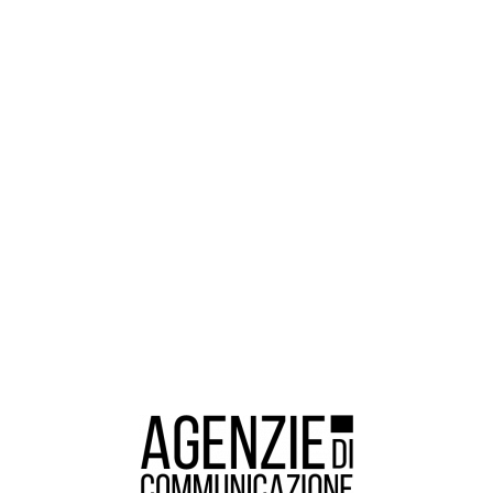
Ser
Servizi
Thu
Thursday 14 April 2022
tti
Em
Emerald Communication, agenzia di
co
comunicazione con sede a Torino, tra i tanti
set
servizi offerti per rispondere al meglio alle
esi
esigenze dei suoi clienti, si occupa anche della
pro
fase di analisi. Elabora ...
L
Leggi tutto »
La creatività
Ag
Ser
Wed