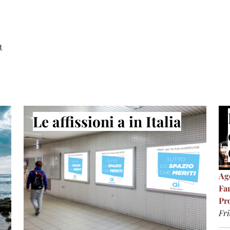
t
Le affissioni a in Italia
Ag
Fa
Pr
Fri