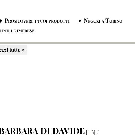
erald Communication è un'agenzia di
municazione con sede a Torino che offre
vizi personalizzati secondo le più svariate
essità del cliente. Grazie alla propria
erienza riesce sempre a tr...
eggi tutto »
BARBARA DI DAVIDE