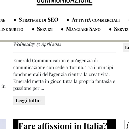
Em
co
ser
nec
Agenzie Di Comunicazione
Fare Comunicazione
esp
one
Servizi
Wednesday 13 April 2022
L
Emerald Communication è un'agenzia di
e
comunicazione con sede a Torino. Tra i principi
fondamentali dell'agenzia rientra la creatività.
Emerald mette in gioco tutta la propria fantasia e
 in
passione per ...
Leggi tutto »
Fare affissioni in Italia?