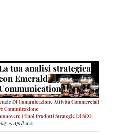
La tua analisi strategica
con Emerald
Communication
enzie Di Comunicazione
Attività Commerciali
re Comunicazione
omuovere I Tuoi Prodotti
Strategie Di SEO
day 16 April 2021