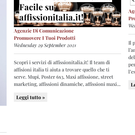
Facile su
Ag
affissionitalia.it!
Pr
We
Agenzie Di Comunicazione
Promuovere I Tuoi Prodotti
Il 
Wednesday 29 September 2021
l’a
del
Scopri i servizi di affissionitalia.it! Il team di
pe
affisioni italia ti aiuta a trovare quello che ti
l’e
serve. Mupi, Poster 6x3, Maxi affissione, street
marketing, affissioni dinamiche, affissioni maxi...
L
Leggi tutto »